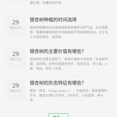
通方便，且兼具良好排...
银杏树种植的时间选择
29
2021/11
银杏树种植的时间选择银杏树种植时间受气温、区位等影
响，需要根据地域的不同而确定不同的种植时间。对于长
江以南的地区，银杏种...
银杏树的主要价值有哪些？
29
2021/11
银杏树的主要价值如下：食用价值种子供食用（多食易中
毒）及药用。药用价值银杏性平，味甘苦涩，有小毒；入
肺、肾经。明代《本草...
银杏树的形态特征有哪些？
29
2021/11
银杏（学名：Ginkgo biloba L.），为银杏科、银杏属落叶
乔木。银杏为落叶大乔木。4月开花，10月成熟，种子
具...