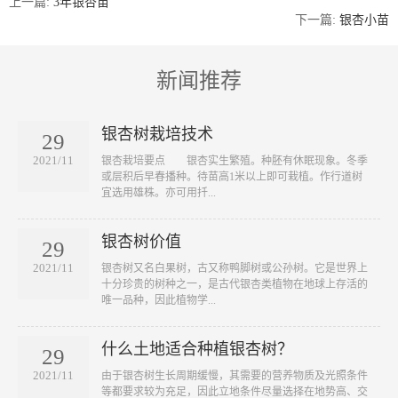
上一篇:
3年银杏苗
下一篇:
银杏小苗
新闻推荐
银杏树栽培技术
29
2021/11
​银杏栽培要点 银杏实生繁殖。种胚有休眠现象。冬季
或层积后早春播种。待苗高1米以上即可栽植。作行道树
宜选用雄株。亦可用扦...
银杏树价值
29
2021/11
​银杏树又名白果树，古又称鸭脚树或公孙树。它是世界上
十分珍贵的树种之一，是古代银杏类植物在地球上存活的
唯一品种，因此植物学...
什么土地适合种植银杏树？
29
2021/11
​由于银杏树生长周期缓慢，其需要的营养物质及光照条件
等都要求较为充足，因此立地条件尽量选择在地势高、交