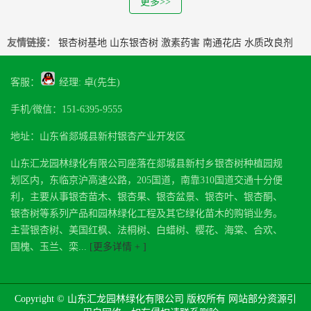
更多>>
友情链接：
银杏树基地
山东银杏树
激素药害
南通花店
水质改良剂
客服：
经理: 卓(先生)
手机/微信：151-6395-9555
地址：山东省郯城县新村银杏产业开发区
山东汇龙园林绿化有限公司座落在郯城县新村乡银杏树种植园规
划区内，东临京沪高速公路，205国道，南靠310国道交通十分便
利，主要从事银杏苗木、银杏果、银杏盆景、银杏叶、银杏酮、
银杏树等系列产品和园林绿化工程及其它绿化苗木的购销业务。
主营银杏树、美国红枫、法桐树、白蜡树、樱花、海棠、合欢、
国槐、玉兰、栾...
[更多详情 + ]
Copyright © 山东汇龙园林绿化有限公司 版权所有 网站部分资源引