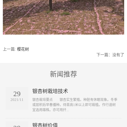
上一篇:
樱花树
下一篇：没有了
新闻推荐
银杏树栽培技术
29
2021/11
​银杏栽培要点 银杏实生繁殖。种胚有休眠现象。冬季
或层积后早春播种。待苗高1米以上即可栽植。作行道树
宜选用雄株。亦可用扦...
银杏树价值