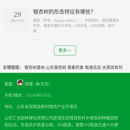
银杏树的形态特征有哪些？
29
2021/11
银杏（学名：Ginkgo biloba L.），为银杏科、银杏属落叶
乔木。银杏为落叶大乔木。4月开花，10月成熟，种子
具...
更多>>
友情链接：
银杏树基地
山东银杏树
激素药害
南通花店
水质改良剂
客服：
经理: 卓(先生)
手机/微信：151-6395-9555
地址：山东省郯城县新村银杏产业开发区
山东汇龙园林绿化有限公司座落在郯城县新村乡银杏树种植园规
划区内，东临京沪高速公路，205国道，南靠310国道交通十分便