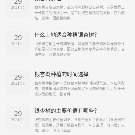
29
2021/11
​银杏树又名白果树，古又称鸭脚树或公孙树。它是世界上
十分珍贵的树种之一，是古代银杏类植物在地球上存活的
唯一品种，因此植物学...
什么土地适合种植银杏树？
29
2021/11
​由于银杏树生长周期缓慢，其需要的营养物质及光照条件
等都要求较为充足，因此立地条件尽量选择在地势高、交
通方便，且兼具良好排...
银杏树种植的时间选择
29
2021/11
银杏树种植的时间选择银杏树种植时间受气温、区位等影
响，需要根据地域的不同而确定不同的种植时间。对于长
江以南的地区，银杏种...
银杏树的主要价值有哪些？
29
2021/11
银杏树的主要价值如下：食用价值种子供食用（多食易中
毒）及药用。药用价值银杏性平，味甘苦涩，有小毒；入
肺、肾经。明代《本草...