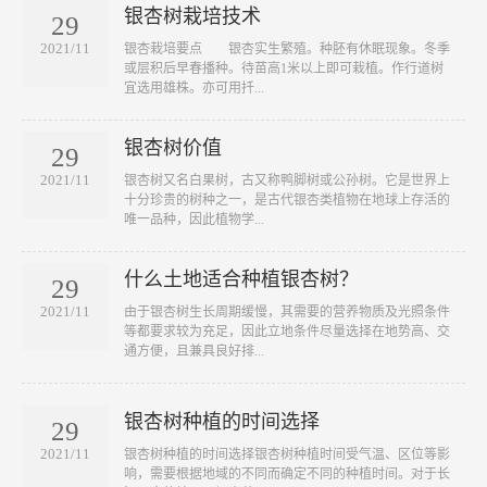
银杏树栽培技术
29
2021/11
​银杏栽培要点 银杏实生繁殖。种胚有休眠现象。冬季
或层积后早春播种。待苗高1米以上即可栽植。作行道树
宜选用雄株。亦可用扦...
银杏树价值
29
2021/11
​银杏树又名白果树，古又称鸭脚树或公孙树。它是世界上
十分珍贵的树种之一，是古代银杏类植物在地球上存活的
唯一品种，因此植物学...
什么土地适合种植银杏树？
29
2021/11
​由于银杏树生长周期缓慢，其需要的营养物质及光照条件
等都要求较为充足，因此立地条件尽量选择在地势高、交
通方便，且兼具良好排...
银杏树种植的时间选择
29
2021/11
银杏树种植的时间选择银杏树种植时间受气温、区位等影
响，需要根据地域的不同而确定不同的种植时间。对于长