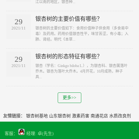
江以南的地区，银杏种...
银杏树的主要价值有哪些？
29
2021/11
银杏树的主要价值如下：食用价值种子供食用（多食易中
毒）及药用。药用价值银杏性平，味甘苦涩，有小毒；入
肺、肾经。明代《本草...
银杏树的形态特征有哪些？
29
2021/11
银杏（学名：Ginkgo biloba L.），为银杏科、银杏属落叶
乔木。银杏为落叶大乔木。4月开花，10月成熟，种子
具...
更多>>
友情链接：
银杏树基地
山东银杏树
激素药害
南通花店
水质改良剂
客服：
经理: 卓(先生)