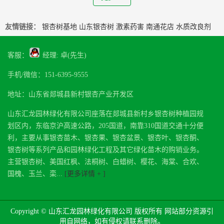
友情链接：
银杏树基地
山东银杏树
激素药害
南通花店
水质改良剂
客服：
经理: 卓(先生)
手机/微信：151-6395-9555
地址：山东省郯城县新村银杏产业开发区
山东汇龙园林绿化有限公司座落在郯城县新村乡银杏树种植园规
划区内，东临京沪高速公路，205国道，南靠310国道交通十分便
利，主要从事银杏苗木、银杏果、银杏盆景、银杏叶、银杏酮、
银杏树等系列产品和园林绿化工程及其它绿化苗木的购销业务。
主营银杏树、美国红枫、法桐树、白蜡树、樱花、海棠、合欢、
国槐、玉兰、栾...
[更多详情 + ]
Copyright © 山东汇龙园林绿化有限公司 版权所有 网站部分资源引
用自网络，如有侵权请联系删除。