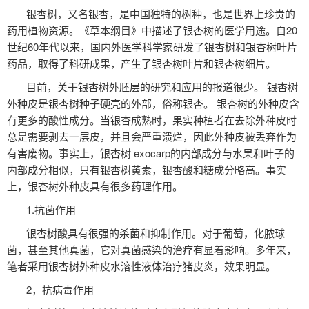
银杏树，又名银杏，是中国独特的树种，也是世界上珍贵的
药用植物资源。《草本纲目》中描述了银杏树的医学用途。自20
世纪60年代以来，国内外医学科学家研发了银杏树和银杏树叶片
药品，取得了科研成果，产生了银杏树叶片和银杏树细片。
目前，关于银杏树外胚层的研究和应用的报道很少。 银杏树
外种皮是银杏树种子硬壳的外部，俗称银杏。 银杏树的外种皮含
有更多的酸性成分。当银杏成熟时，果实种植者在去除外种皮时
总是需要剥去一层皮，并且会严重溃烂，因此外种皮被丢弃作为
有害废物。事实上，银杏树 exocarp的内部成分与水果和叶子的
内部成分相似，只有银杏树黄素，银杏酸和糖成分略高。事实
上，银杏树外种皮具有很多药理作用。
1.抗菌作用
银杏树酸具有很强的杀菌和抑制作用。对于葡萄，化脓球
菌，甚至其他真菌，它对真菌感染的治疗有显着影响。多年来，
笔者采用银杏树外种皮水溶性液体治疗猪皮炎，效果明显。
2，抗病毒作用