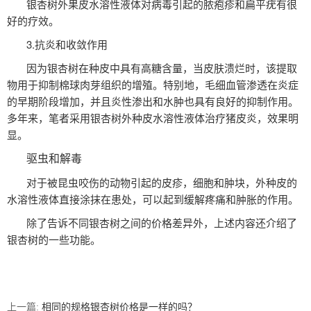
银杏树外果皮水溶性液体对病毒引起的脓疱疹和扁平疣有很
好的疗效。
3.抗炎和收敛作用
因为银杏树在种皮中具有高糖含量，当皮肤溃烂时，该提取
物用于抑制棉球肉芽组织的增殖。特别地，毛细血管渗透在炎症
的早期阶段增加，并且炎性渗出和水肿也具有良好的抑制作用。
多年来，笔者采用银杏树外种皮水溶性液体治疗猪皮炎，效果明
显。
驱虫和解毒
对于被昆虫咬伤的动物引起的皮疹，细胞和肿块，外种皮的
水溶性液体直接涂抹在患处，可以起到缓解疼痛和肿胀的作用。
除了告诉不同银杏树之间的价格差异外，上述内容还介绍了
银杏树的一些功能。
上一篇:
相同的规格银杏树价格是一样的吗？