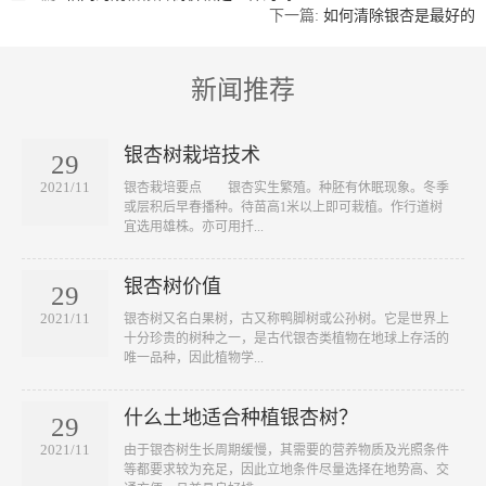
下一篇:
如何清除银杏是最好的
新闻推荐
银杏树栽培技术
29
2021/11
​银杏栽培要点 银杏实生繁殖。种胚有休眠现象。冬季
或层积后早春播种。待苗高1米以上即可栽植。作行道树
宜选用雄株。亦可用扦...
银杏树价值
29
2021/11
​银杏树又名白果树，古又称鸭脚树或公孙树。它是世界上
十分珍贵的树种之一，是古代银杏类植物在地球上存活的
唯一品种，因此植物学...
什么土地适合种植银杏树？
29
2021/11
​由于银杏树生长周期缓慢，其需要的营养物质及光照条件
等都要求较为充足，因此立地条件尽量选择在地势高、交