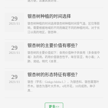
通方便，且兼具良好排...
银杏树种植的时间选择
29
2021/11
银杏树种植的时间选择银杏树种植时间受气温、区位等影
响，需要根据地域的不同而确定不同的种植时间。对于长
江以南的地区，银杏种...
银杏树的主要价值有哪些？
29
2021/11
银杏树的主要价值如下：食用价值种子供食用（多食易中
毒）及药用。药用价值银杏性平，味甘苦涩，有小毒；入
肺、肾经。明代《本草...
银杏树的形态特征有哪些？
29
2021/11
银杏（学名：Ginkgo biloba L.），为银杏科、银杏属落叶
乔木。银杏为落叶大乔木。4月开花，10月成熟，种子
具...
更多>>