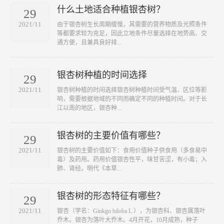
什么土地适合种植银杏树？
29
2021/11
​由于银杏树生长周期缓慢，其需要的营养物质及光照条件
等都要求较为充足，因此立地条件尽量选择在地势高、交
通方便，且兼具良好排...
银杏树种植的时间选择
29
2021/11
银杏树种植的时间选择银杏树种植时间受气温、区位等影
响，需要根据地域的不同而确定不同的种植时间。对于长
江以南的地区，银杏种...
银杏树的主要价值有哪些？
29
2021/11
银杏树的主要价值如下：食用价值种子供食用（多食易中
毒）及药用。药用价值银杏性平，味甘苦涩，有小毒；入
肺、肾经。明代《本草...
银杏树的形态特征有哪些？
29
2021/11
银杏（学名：Ginkgo biloba L.），为银杏科、银杏属落叶
乔木。银杏为落叶大乔木。4月开花，10月成熟，种子