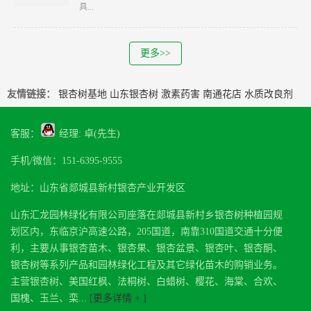
具...
更多>>
友情链接：
银杏树基地
山东银杏树
激素药害
南通花店
水质改良剂
客服：
经理: 卓(先生)
手机/微信：151-6395-9555
地址：山东省郯城县新村银杏产业开发区
山东汇龙园林绿化有限公司座落在郯城县新村乡银杏树种植园规
划区内，东临京沪高速公路，205国道，南靠310国道交通十分便
利，主要从事银杏苗木、银杏果、银杏盆景、银杏叶、银杏酮、
银杏树等系列产品和园林绿化工程及其它绿化苗木的购销业务。
主营银杏树、美国红枫、法桐树、白蜡树、樱花、海棠、合欢、
国槐、玉兰、栾...
[更多详情 + ]