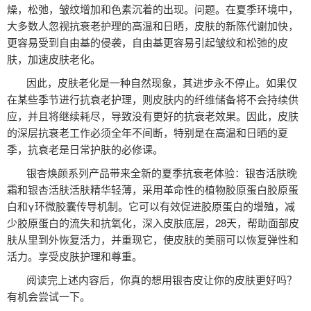
燥，松弛，皱纹增加和色素沉着的出现。问题。在夏季环境中，
大多数人忽视抗衰老护理的高温和日晒，皮肤的新陈代谢加快，
更容易受到自由基的侵袭，自由基更容易引起皱纹和松弛的皮
肤，加速皮肤老化。
因此，皮肤老化是一种自然现象，其进步永不停止。如果仅
在某些季节进行抗衰老护理，则皮肤内的纤维储备将不会持续供
应，并且将继续耗尽，导致没有更好的抗衰老效果。因此，皮肤
的深层抗衰老工作必须全年不间断，特别是在高温和日晒的夏
季，抗衰老是日常护肤的必修课。
银杏焕颜系列产品带来全新的夏季抗衰老体验：银杏活肤晚
霜和银杏活肤活肤精华轻薄，采用革命性的植物胶原蛋白胶原蛋
白和γ环微胶囊传导机制。它可以有效促进胶原蛋白的增殖，减
少胶原蛋白的流失和抗氧化，深入皮肤底层，28天，帮助面部皮
肤从里到外恢复活力，并重现它，使皮肤的美丽可以恢复弹性和
活力。享受皮肤护理和尊重。
阅读完上述内容后，你真的想用银杏皮让你的皮肤更好吗？
有机会尝试一下。