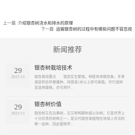
上一篇:
介绍银杏树浇水和排水的原理
下一篇:
运输银杏树的过程中有哪些问题不容忽视
新闻推荐
银杏树栽培技术
29
2021/11
​银杏栽培要点 银杏实生繁殖。种胚有休眠现象。冬季
或层积后早春播种。待苗高1米以上即可栽植。作行道树
宜选用雄株。亦可用扦...
银杏树价值
29
2021/11
​银杏树又名白果树，古又称鸭脚树或公孙树。它是世界上
十分珍贵的树种之一，是古代银杏类植物在地球上存活的
唯一品种，因此植物学...