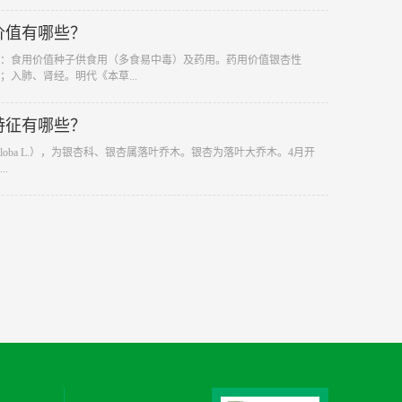
价值有哪些？
：食用价值种子供食用（多食易中毒）及药用。药用价值银杏性
；入肺、肾经。明代《本草...
特征有哪些？
 biloba L.），为银杏科、银杏属落叶乔木。银杏为落叶大乔木。4月开
.