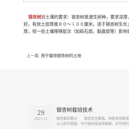
银杏树
对土壤的要求：
银杏树是速生树种，要求深厚
好。有效土层厚度８０～ｌ００厘米，适于银杏树生长
厚，但一些土壤障碍层次（如砾石层、黏盘层等）影响
上一篇:
用于栽培银杏树的土地
银杏树栽培技术
29
2021/11
​银杏栽培要点 银杏实生繁殖。种胚有休眠现
以上即可栽植。作行道树宜选用雄株。亦可用扦..