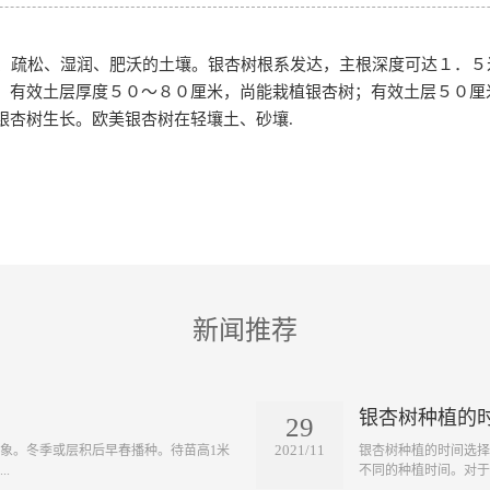
、疏松、湿润、肥沃的土壤。银杏树根系发达，主根深度可达１．５
；有效土层厚度５０～８０厘米，尚能栽植银杏树；有效土层５０厘
银杏树生长。欧美银杏树在轻壤土、砂壤.
新闻推荐
银杏树种植的
29
2021/11
象。冬季或层积后早春播种。待苗高1米
银杏树种植的时间选择
.
不同的种植时间。对于长