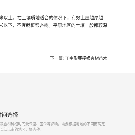
米以上，在土壤质地适合的情况下，有效土层越厚越
米以下，不宜栽植银杏树。平原地区的土壤一般都较深
下一篇:
丁字形芽接银杏树苗木
时间选择
银杏树种植时间受气温、区位等影响，需要根据地域的不同而确定
江以南的地区，银杏种...