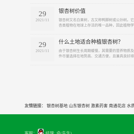
银杏树价值
29
2021/11
​银杏树又名白果树，古又称鸭脚树或公孙树。
杏类植物在地球上存活的唯一品种，因此植物学..
什么土地适合种植银杏树？
29
2021/11
​由于银杏树生长周期缓慢，其需要的营养物质
件尽量选择在地势高、交通方便，且兼具良好排..
友情链接：
银杏树基地
山东银杏树
激素药害
南通花店
水
客服：
经理: 卓(先生)