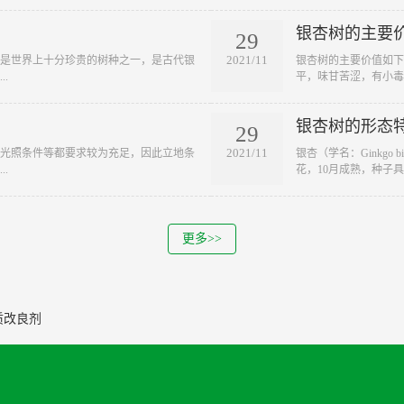
银杏树的主要
29
2021/11
它是世界上十分珍贵的树种之一，是古代银
银杏树的主要价值如下
.
平，味甘苦涩，有小毒
银杏树的形态
29
2021/11
及光照条件等都要求较为充足，因此立地条
银杏（学名：Ginkgo
.
花，10月成熟，种子具..
更多>>
质改良剂