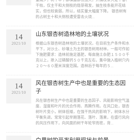
量减少，树干中下部棵露部位加大，外围枝条大足下垂、
干枯，仅主干和大侧枝的隐芽萌发，抽生枝条能开花结
实，但也较衰弱，所以，结实量大幅度下降。 银杏树有
的占树主十和大侧枝遭受雷击火烧...
山东银杏树造林地的土壤状况
14
2021/10
根据山东银杏树造林地的土壤状况，在目前生产条件和水
平下，对沙土、砂壤土为主的银杏树用材林，一般可作如
下施肥要求：造林前施足基肥，每亩施土杂肥１５００千
克以上，掺入过磷酸钙５０千克左右，集中施入植树穴内
２０～６０厘米深度范围。造林后于每年的５...
风在银杏树生产中也是重要的生态因
14
子
2021/10
风在银杏树生产中也是重要的生态因子、风能影响空气温
度、湿度和叶片的光合作用、燕腾作用。在风口处，银杏
树叶片变小，树体低矮，在强干热风的影响下，树体水分
平衡失调，常常引起早期落花、落叶、落果，在盛行风向
的风压作用下，向风面的树干年轮窄而密，背...