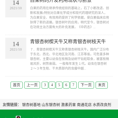
白果树的开发利用现状与前景
14
2021/10
白果的药用在继承传统经验的基础上，石了小断改进、创
新和发展c特别对白果化学成分和现代药理研究的深人，
为白果安全、有效用药提供了利学依据，使白果临床应用
狄得了新的进展。银杏树叶的应用，明代至今，银杏树对
在功效主治方面有大的补充发展，《中药志》...
青银杏树楔天牛又称青银杏树枝天牛
14
2021/10
７．青银杏树楔天牛又称青银杏树枝天牛。国内广泛分布
于东北、西北、华北地区及河南、江苏等省。可危害多种
银杏树，主要以幼虫在枝梢及幼树干钻蛀取食，被害枝梢
易风折，树势衰弱。 一般每年发生１代。幼虫在银杏树
２～３年生枝、干木质部内的虫瘿中越...
首页
上一页
3
4
5
6
7
下一页
末页
友情链接：
银杏树基地
山东银杏树
激素药害
南通花店
水质改良剂