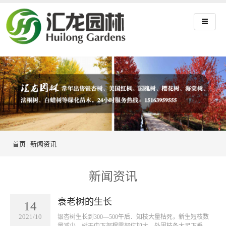
首页
|
新闻资讯
新闻资讯
衰老树的生长
14
2021/10
银杏树生长到300—500午后．知枝大量枯死，新生短枝数