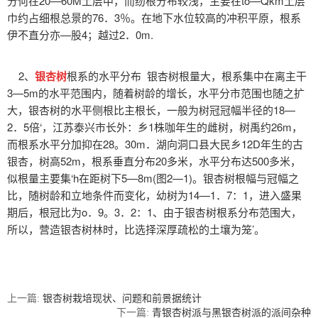
分何在20—60M土层中，而纫根分布较浅，主要在to—Qkm土层
巾约占细根总景的76．3％。在地下水位较高的冲积平原，根系
伊不直分亦—股4；越过2．0m.
2、
银杏树
根系的水平分布 银杏树根量大，根系集中在离主干
3—5m的水平范围内，随着树龄的增长，水平分市范围也随之扩
大，银杏树的水平侧根比主根长，一般为树冠冠幅半径的18—
2．5倍‘，江苏泰兴市长外：乡1株咖年生的雌树，树禹约26m，
而根系水平分加抑在28。30m．湖向洞口县大民乡12D年生的古
银杏，树高52m，根系垂直分布20多米，水平分布达500多米，
似根量主要集‘h在距树下5—8m(图2—1)。银杏树根幅与冠幅之
比，随树龄和立地条件而变化，幼树为14—1．7：1，进入盛果
期后，根冠比为o．9。3．2：1、由于银杏树根系分布范围大，
所以，营造银杏树林时，比选择深厚疏松的土壤为笼’。
上一篇:
银杏树栽培现状、问题和前景据统计
下一篇:
青银杏树派与黑银杏树派的派间杂种