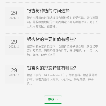
银杏树种植的时间选择
29
2021/11
银杏树种植的时间选择银杏树种植时间受气温、区位等影
响，需要根据地域的不同而确定不同的种植时间。对于长
江以南的地区，银杏种...
银杏树的主要价值有哪些？
29
2021/11
银杏树的主要价值如下：食用价值种子供食用（多食易中
毒）及药用。药用价值银杏性平，味甘苦涩，有小毒；入
肺、肾经。明代《本草...
银杏树的形态特征有哪些？
29
2021/11
银杏（学名：Ginkgo biloba L.），为银杏科、银杏属落叶
乔木。银杏为落叶大乔木。4月开花，10月成熟，种子
具...
更多>>