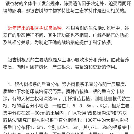
银杏树的个体牛长发台规律，陈受遗传因子决定外，迫受周同环
境的影响，即银杏树的牛物学特性与生态学持件是密切相关的。
近年选出的银杏树优良品种
，在银杏树的生命活动过程中，谷
器官的形态特征不问．其生理功能也不相同，广解各路官的功能
及其相分关系，为制定正确的战培措施提供丁科学依据。
银杏树根系的主要功能是从土壤小吸收水分和养分，贮藏营养
物质．向时可团持树休，产生根荣，赵繁殖和史新的作用。
1、银杏树根系的垂直分布 银杏树根系禾直分布随土层厚度、
质地地下水伦印栽培情况而异。播种苗栽植、根的垂白分市较
深，有的大树主权可深达5m。用扦插茁栽植，则粗壮侧根代替主
根．根的垂百分小较浅，一般在1．5—3．5m，JK足，根系主要
集中分布在20—60cm的土层内。门秀7c用“改良壕沟法”和“方块
取枯法”研究厂银杏树根系垂直分相得出：100年牛的大银杏树根
系垂自分布杆1．5m，个别IjJ达4．5m。其小7L．5％的根系集中