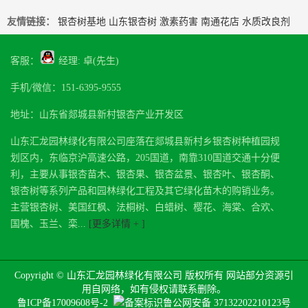
友情链接：
银杏树基地
山东银杏树
激素药害
南通花店
水质改良剂
客服：
经理: 卓(先生)
手机/微信：151-6395-9555
地址：山东省郯城县新村银杏产业开发区
山东汇龙园林绿化有限公司座落在郯城县新村乡银杏树种植园规
划区内，东临京沪高速公路，205国道，南靠310国道交通十分便
利，主要从事银杏苗木、银杏果、银杏盆景、银杏叶、银杏酮、
银杏树等系列产品和园林绿化工程及其它绿化苗木的购销业务。
主营银杏树、美国红枫、法桐树、白蜡树、樱花、海棠、合欢、
国槐、玉兰、栾...
[更多详情 + ]
Copyright © 山东汇龙园林绿化有限公司 版权所有 网站部分资源引
用自网络，如有侵权请联系删除。
鲁ICP备17009608号-2
鲁公网安备 37132202210123号