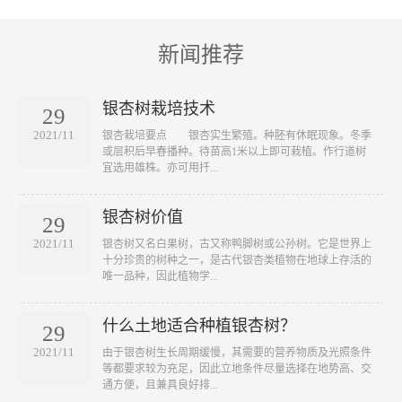
新闻推荐
银杏树栽培技术
29
2021/11
​银杏栽培要点 银杏实生繁殖。种胚有休眠现象。冬季
或层积后早春播种。待苗高1米以上即可栽植。作行道树
宜选用雄株。亦可用扦...
银杏树价值
29
2021/11
​银杏树又名白果树，古又称鸭脚树或公孙树。它是世界上
十分珍贵的树种之一，是古代银杏类植物在地球上存活的
唯一品种，因此植物学...
什么土地适合种植银杏树？
29
2021/11
​由于银杏树生长周期缓慢，其需要的营养物质及光照条件
等都要求较为充足，因此立地条件尽量选择在地势高、交
通方便，且兼具良好排...