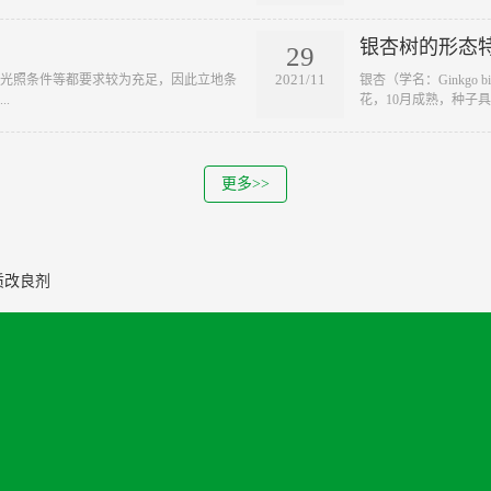
银杏树的形态
29
2021/11
及光照条件等都要求较为充足，因此立地条
银杏（学名：Ginkgo
.
花，10月成熟，种子具..
更多>>
质改良剂