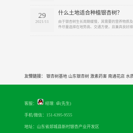
什么土地适合种植银杏树？
29
2021/11
​由于银杏树生长周期缓慢，其需要的营养物质
件尽量选择在地势高、交通方便，且兼具良好排..
友情链接：
银杏树基地
山东银杏树
激素药害
南通花店
水
客服：
经理: 卓(先生)
手机/微信：151-6395-9555
地址：山东省郯城县新村银杏产业开发区