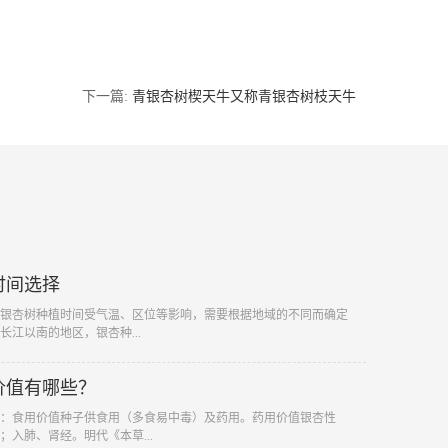
下一篇:
青银杏树楔天牛又称青银杏树枝天牛
时间选择
银杏树种植时间受气温、区位等影响，需要根据地域的不同而确定
江以南的地区，银杏种...
价值有哪些？
：食用价值种子供食用（多食易中毒）及药用。药用价值银杏性
；入肺、肾经。明代《本草...