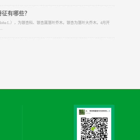
特征有哪些？
 biloba L.），为银杏科、银杏属落叶乔木。银杏为落叶大乔木。4月开
.