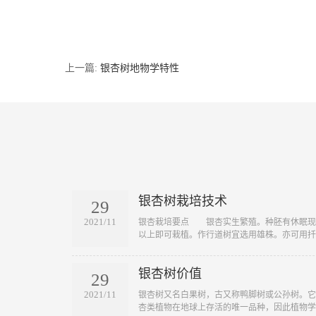
上一篇:
银杏树地物学特性
银杏树栽培技术
29
2021/11
​银杏栽培要点 银杏实生繁殖。种胚有休眠现
以上即可栽植。作行道树宜选用雄株。亦可用扦..
银杏树价值
29
2021/11
​银杏树又名白果树，古又称鸭脚树或公孙树。
杏类植物在地球上存活的唯一品种，因此植物学..