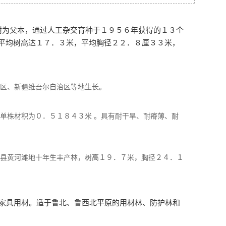
树为父本，通过人工杂交育种于１９５６年获得的１３个
平均树高达１７．３米，平均胸径２２．８厘３３米，
区、新疆维吾尔自治区等地生长。
单株材积为０．５１８４３米 。具有耐干旱、耐瘠薄、耐
县黄河滩地十年生丰产林，树高１９．７米，胸径２４．１
家具用材。适于鲁北、鲁西北平原的用材林、防护林和