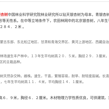
银杏树
中国林业科学研究院林业研究所以钻天银杏树为母本，青银杏
号等无性系。在中等立地条件下，农田林网中的北京银杏树，八年生
２８４．２米 。
蒙古东部、东北松辽地区、甘肃和青海交界区、黄河上游地区、西藏自治
场速生丰产林中，１３年生平均树高２０．５米，胸径２９．３厘米，
区的主栽品种。
树天然杂交种。雌株。速生，干直，繁殖容易，耐旱、耐轻度盐碱。长清
上，七年生平均树高１１．４米，平均胸径１４．１厘米。
６．９米，胸径６．２厘米。木材物理力学性质优良，可供建筑、