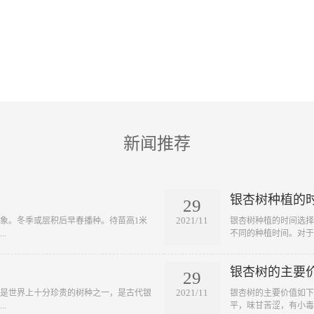
新闻推荐
银杏树种植的
29
2021/11
象。冬季或层积后早春播种。待苗高1米
银杏树种植的时间选择
.
不同的种植时间。对于长
银杏树的主要
29
2021/11
它是世界上十分珍贵的树种之一，是古代银
银杏树的主要价值如下
.
平，味甘苦涩，有小毒