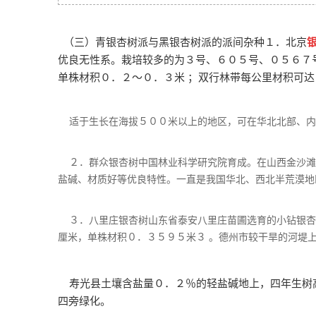
（三）青银杏树派与黑银杏树派的派间杂种１．北京
优良无性系。栽培较多的为３号、６０５号、０５６７
单株材积０．２～０．３米 ；双行林带每公里材积可达
适于生长在海拔５００米以上的地区，可在华北北部、内
２．群众银杏树中国林业科学研究院育成。在山西金沙滩林
盐碱、材质好等优良特性。一直是我国华北、西北半荒漠地
３．八里庄银杏树山东省泰安八里庄苗圃选育的小钻银杏
厘米，单株材积０．３５９５米３ 。德州市较干旱的河堤
寿光县土壤含盐量０．２％的轻盐碱地上，四年生树高
四旁绿化。